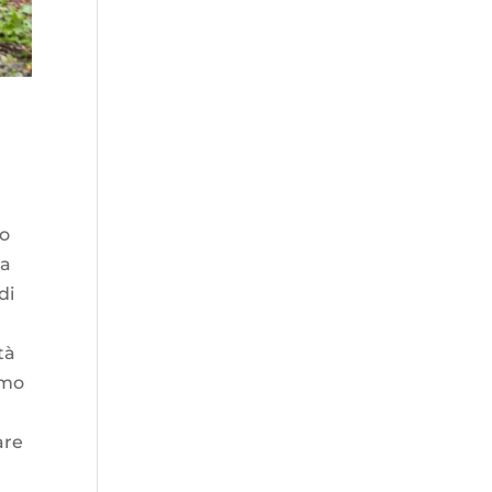
co
 a
di
tà
mmo
are