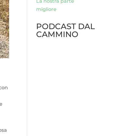
La nostra parte
migliore
PODCAST DAL
CAMMINO
 con
he
osa