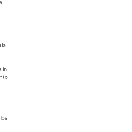
ra
ria
a in
ento
 bel