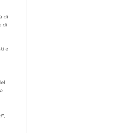
à di
e di
ti e
del
to
i”
.