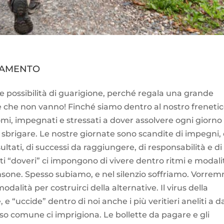
BIAMENTO
re possibilità di guarigione, perché regala una grande
e che non vanno! Finché siamo dentro al nostro freneti
i, impegnati e stressati a dover assolvere ogni giorno
sbrigare. Le nostre giornate sono scandite di impegni, 
sultati, di successi da raggiungere, di responsabilità e di
sti “doveri” ci impongono di vivere dentro ritmi e modali
sone. Spesso subiamo, e nel silenzio soffriamo. Vorre
dalità per costruirci della alternative. Il virus della
e “uccide” dentro di noi anche i più veritieri aneliti a d
nso comune ci imprigiona. Le bollette da pagare e gli