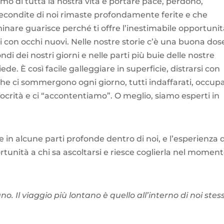
primo di tutta la nostra vita è portare pace, perdono,
recondite di noi rimaste profondamente ferite e che
nare guarisce perché ti offre l’inestimabile opportunit
ti con occhi nuovi. Nelle nostre storie c’è una buona dos
di dei nostri giorni e nelle parti più buie delle nostre
de. È così facile galleggiare in superficie, distrarsi con
che ci sommergono ogni giorno, tutti indaffarati, occupa
crità e ci “accontentiamo”. O meglio, siamo esperti in
in alcune parti profonde dentro di noi, e l’esperienza 
unità a chi sa ascoltarsi e riesce coglierla nel momen
o. Il viaggio più lontano è quello all’interno di noi stess