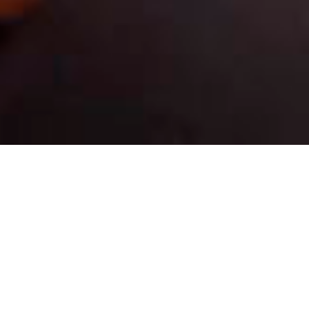
Da quando nell’aprile del 2016 il
libro
“camminare guarisce”
è uscito
ufficialmente, abbiamo sentito il desiderio e
la responsabilità di portare in giro per l’Italia
questo racconto. Non solo per il piccolo
ritorno economico garantito dalle vendite,
comunque importante per sostenere la