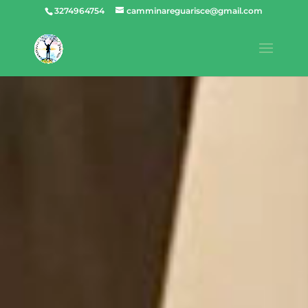
3274964754
camminareguarisce@gmail.com