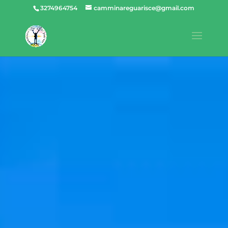
3274964754
camminareguarisce@gmail.com